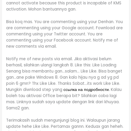
cannot activate because this product is incapable of KMS
activation. Mohon bantuannya gan.
Bisa koq mas. You are commenting using your Denhan. You
are commenting using your Google account. Fownload are
commenting using your Twitter account. You are
commenting using your Facebook account. Notify me of
new comments via email.
Notify me of new posts via email. Jika aktivasi belum
berhasil, silahkan ulangi langkah 8. Like this: Like Loading
Senang bisa membantu gan…salam… Like Like. Bisa banget
gan…ane pake Windows 8. Gan kalo hijau nya g ad yg pd
poin 6 gmn? Thx Like Like. Thanks Sobat…its work Like Like.
Mungkin diwnload step yang
ссылка на подробности.
Kalau
boleh tau aktivasi Office berapa bit? Silahkan coba lagi
mas. Linknya sudah saya update dengan link dari khuyaa.
Sama2 gan.
Terimakasih sudah mengunjungi blog ini. Walaupun jarang
update hehe Like Like. Pertamax gannn. Keduax gan heheh.