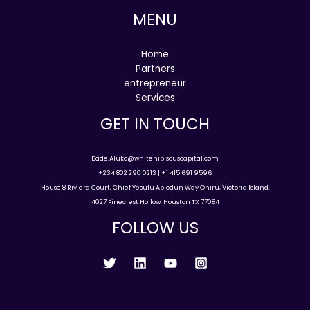
MENU
Home
Partners
entrepreneur
Services
GET IN TOUCH
Bade.Aluko@whitehibiscuscapital.com
+234 802 290 0213 | +1 415 691 9596
House 8 Riviera Court, Chief Yesufu Abiodun Way Oniru, Victoria Island.
4027 Pinecrest Hollow, Houston TX 77084
FOLLOW US