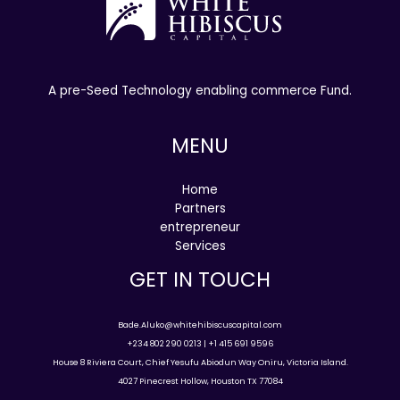
A pre-Seed Technology enabling commerce Fund.
MENU
Home
Partners
entrepreneur
Services
GET IN TOUCH
Bade.Aluko@whitehibiscuscapital.com
+234 802 290 0213 | +1 415 691 9596
House 8 Riviera Court, Chief Yesufu Abiodun Way Oniru, Victoria Island.
4027 Pinecrest Hollow, Houston TX 77084