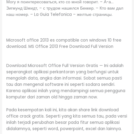
Могу я поинтересоваться, кто со мной говорит. – А-а…
Зигмунд Шмидт, – с трудом нашелся Беккер. – Кто вам дал
наш номер. – La Guia Telefonica – желтые страницы.
Microsoft office 2013 es compatible con windows 10 free
download. MS Office 2013 Free Download Full Version
Download Microsoft Office Full Version Gratis — Ini adalah
seperangkat aplikasi perkantoran yang berfungsi untuk
mengolah data, angka dan informasi. Sobat semua pasti
tau dan mengenal software ini seperti sodara sendiri.
Karena aplikasi inilah yang mendampingi semua pengguna
komputer dari zaman old hingga zaman now.
Pada kesempatan kali ini, kita akan share link download
office crack gratis. Seperti yang kita semua tau, pada versi
inilah terjadi perubahan besar pada fitur semua aplikasi
didalamnya, seperti word, powerpoint, excel dan lainnya.