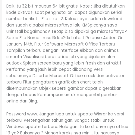
Baik itu 32 bit maupun 64 bit gratis. Note : Jika dibutuhkan
kode aktivasi saat penginstallan, dapat digunakan serial
number berikut :. File size : 2. Kalau saya sudah download
dan sudah dipakai microsoftnya lalu KMSpiconya saya
uninstall bagaimana? Tetap bisa dipakai ga microsoftnya?
Setup File Name : mso13dec20x Latest Release Added On :
January 14th, Fitur Software Microsoft Office Terbaru
Tampilan terbaru dengan interface Ribbon dan animasi
smooth Visualisasi baru setiap job yang dijalanin oleh
outlook Splash screen baru yang lebih fresh dan atraktif
Performa yang jauh lebih cepat dibanding versi
sebelumnya Disertai Microsoft Office crack dan activator
terbaru Fitur pengaturan grafik dan chart telah
disempurnakan Objek seperti gambar dapat digerakkan
dengan bebas Kemampuan untuk mengambil gambar
online dari Bing.
Password www. Jangan lupa untuk update Winrar ke versi
terbaru. Pertengahan tahun gan. Sangat stabil untuk
Windows update terbaru. Halo gan itu ko di drive nya office
19 ya? Bukannya ? Mohon koreksinya min…. Itu harusnya